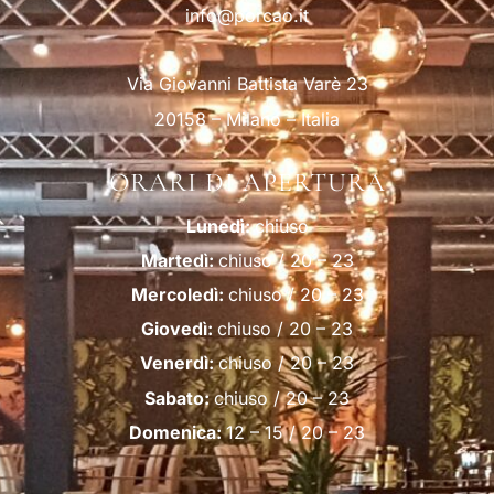
info@porcao.it
Via Giovanni Battista Varè 23
20158 – Milano – Italia
ORARI DI APERTURA
Lunedì:
chiuso
Martedì:
chiuso / 20 – 23
Mercoledì:
chiuso / 20 – 23
Giovedì:
chiuso / 20 – 23
Venerdì:
chiuso / 20 – 23
Sabato:
chiuso / 20 – 23
Domenica:
12 – 15 / 20 – 23