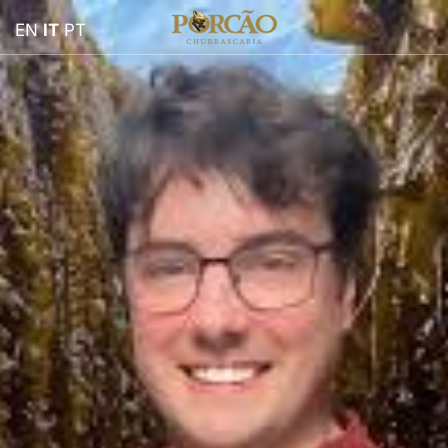
EN
IT
PT