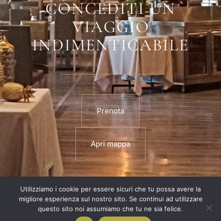
CONCEDITI UN
VIAGGIO
INDIMENTICABILE
Prenota
Apri mappa
Utilizziamo i cookie per essere sicuri che tu possa avere la
HOME
I NOSTRI MENU
GALLERIA
PRIVACY POLICY
migliore esperienza sul nostro sito. Se continui ad utilizzare
questo sito noi assumiamo che tu ne sia felice.
Contact us
COPYRIGHT © 2025 PORCAO
O