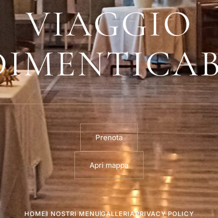
VIAGGIO
DIMENTICAB
Prenota
Apri mappa
HOME
I NOSTRI MENU
GALLERIA
PRIVACY POLICY