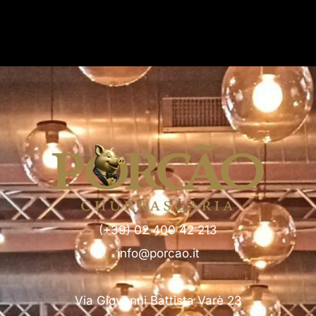
(+39) 02 400 42 213
info@porcao.it
Via Giovanni Battista Varè 23