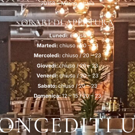
20158 – Milano – Italia
ORARI DI APERTURA
Lunedì:
chiuso
Martedì:
chiuso / 20 – 23
Mercoledì:
chiuso / 20 – 23
Giovedì:
chiuso / 20 – 23
Venerdì:
chiuso / 20 – 23
Sabato:
chiuso / 20 – 23
Domenica:
12 – 15 / 20 – 23
ONCEDITI 