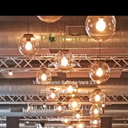
(+39) 02 400 42 213
info@porcao.it
Via Giovanni Battista Varè 23
20158 – Milano – Italia
ORARI DI APERTURA
Lunedì:
chiuso
Martedì:
chiuso / 20 – 23