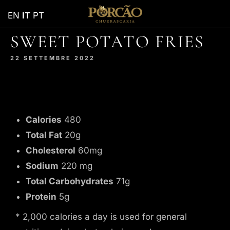
EN
IT
PT
SWEET POTATO FRIES
22 SETTEMBRE 2022
Calories
480
Total Fat
20g
Cholesterol
60mg
Sodium
220 mg
Total Carbohydrates
71g
Protein
5g
* 2,000 calories a day is used for general