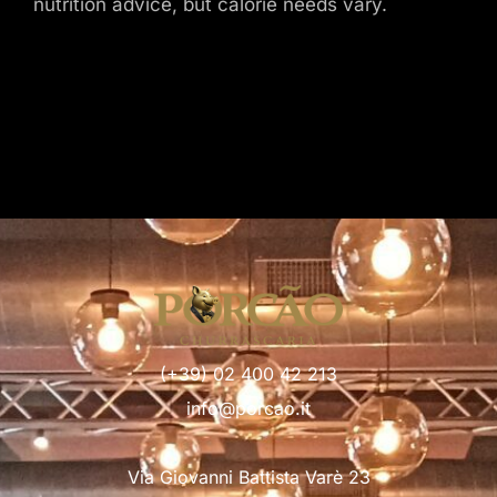
nutrition advice, but calorie needs vary.
(+39) 02 400 42 213
info@porcao.it
Via Giovanni Battista Varè 23