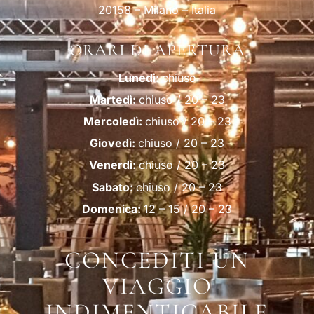
20158 – Milano – Italia
ORARI DI APERTURA
Lunedì:
chiuso
Martedì:
chiuso / 20 – 23
Mercoledì:
chiuso / 20 – 23
Giovedì:
chiuso / 20 – 23
Venerdì:
chiuso / 20 – 23
Sabato:
chiuso / 20 – 23
Domenica:
12 – 15 / 20 – 23
CONCEDITI UN
VIAGGIO
INDIMENTICABILE