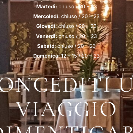
Martedì:
chiuso / 20 – 23
Mercoledì:
chiuso / 20 – 23
Giovedì:
chiuso / 20 – 23
Venerdì:
chiuso / 20 – 23
Sabato:
chiuso / 20 – 23
Domenica:
12 – 15 / 20 – 23
ONCEDITI 
VIAGGIO