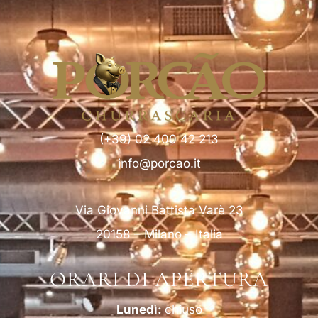
(+39) 02 400 42 213
info@porcao.it
Via Giovanni Battista Varè 23
20158 – Milano – Italia
ORARI DI APERTURA
Lunedì:
chiuso