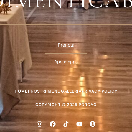
DIMENTICAB
Prenota
Apri mappa
HOME
I NOSTRI MENU
GALLERIA
PRIVACY POLICY
COPYRIGHT © 2025 PORCAO