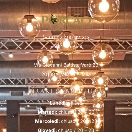
(+39) 02 400 42 213
info@porcao.it
Via Giovanni Battista Varè 23
20158 – Milano – Italia
ORARI DI APERTURA
Lunedì:
chiuso
Martedì:
chiuso / 20 – 23
Mercoledì:
chiuso / 20 – 23
Giovedì:
chiuso / 20 – 23